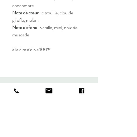
concombre
Note de cœur
 : citrouille, clou de 
girofle, melon
Note de fond
 : vanille, miel, noix de 
muscade
à la cire d'olive 100%
Créations
artisanales
Boutique
À propos