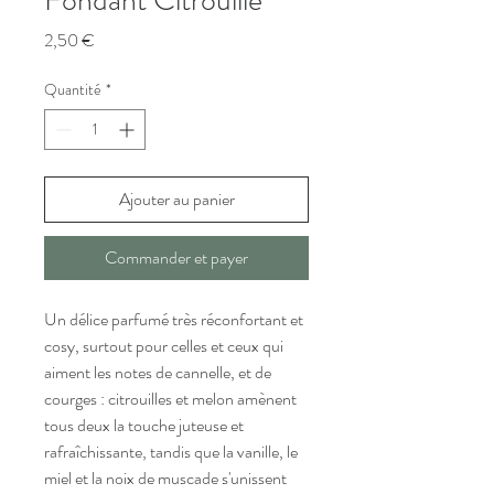
Fondant Citrouille
Prix
2,50 €
Quantité
*
Ajouter au panier
Commander et payer
Un délice parfumé très réconfortant et 
cosy, surtout pour celles et ceux qui 
aiment les notes de cannelle, et de 
courges : citrouilles et melon amènent 
tous deux la touche juteuse et 
rafraîchissante, tandis que la vanille, le 
miel et la noix de muscade s'unissent 