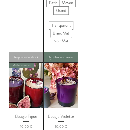
Petit
Moyen
Grand
Transparent
Blanc Mat
Noir Mat
Rupture de stock
Ajouter au panier
Meilleure vente
Bougie Figue
Bougie Violette
Prix
Prix
10,00 €
10,00 €