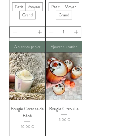
Petit
Moyen
Petit
Moyen
Grand
Grand
Ajouter au panier
Ajouter au panier
Bougie Caresse de
Bougie Citrouille
Bébé
Prix
18,00 €
Prix
10,00 €