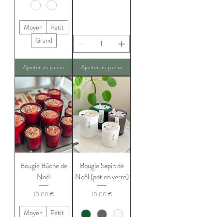
Moyen
Petit
Grand
Ajouter au panier
Ajouter au panier
Bougie Bûche de
Bougie Sapin de
Noël
Noël (pot en verre)
Prix
Prix
10,00 €
10,00 €
Moyen
Petit