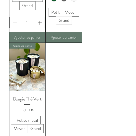
Grand
Petit
Moyen
Grand
Ajouter au panier
Ajouter au panier
Meilleure vente
Bougie Thé Vert
Prix
12,00 €
Petite métal
Moyen
Grand