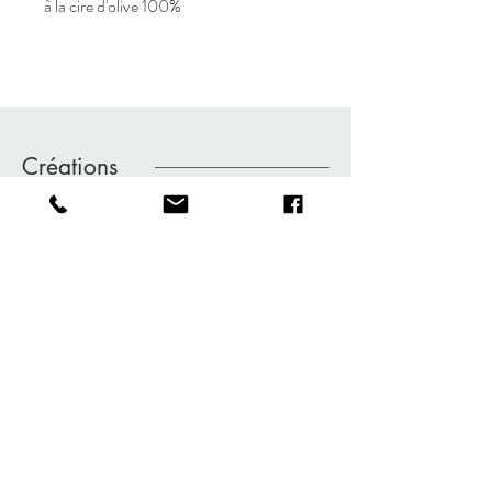
à la cire d'olive 100%
Créations
artisanales
Boutique
À propos
Contact
-Mariluz-
contact@mariluz.fr
4, rue des Rosas
35580 GUIGNEN
France